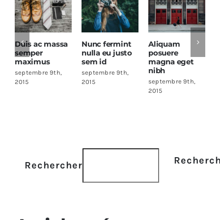
Duis ac massa
Nunc fermint
Aliquam
Cras a
semper
nulla eu justo
posuere
ac co
maximus
sem id
magna eget
rutru
nibh
septembre 9th,
septembre 9th,
septem
septembre 9th,
2015
2015
2015
2015
Recherc
Rechercher