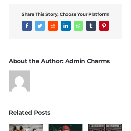
egestas
libero
Share This Story, Choose Your Platform!
interger
Facebook
Twitter
Reddit
LinkedIn
WhatsApp
Tumblr
Pinterest
About the Author:
Admin Charms
Related Posts