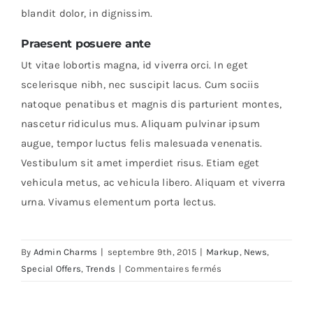
blandit dolor, in dignissim.
Praesent posuere ante
Ut vitae lobortis magna, id viverra orci. In eget
scelerisque nibh, nec suscipit lacus. Cum sociis
natoque penatibus et magnis dis parturient montes,
nascetur ridiculus mus. Aliquam pulvinar ipsum
augue, tempor luctus felis malesuada venenatis.
Vestibulum sit amet imperdiet risus. Etiam eget
vehicula metus, ac vehicula libero. Aliquam et viverra
urna. Vivamus elementum porta lectus.
By
Admin Charms
|
septembre 9th, 2015
|
Markup
,
News
,
sur
Special Offers
,
Trends
|
Commentaires fermés
Duis
porta