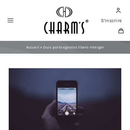
Skip
to
content
S’inscrire
Toggle
Navigation
Accueil
»
Duis porta egestas libero interger
Nouveautés
Vêtements
View
Larger
Grande taille
Image
Promotion