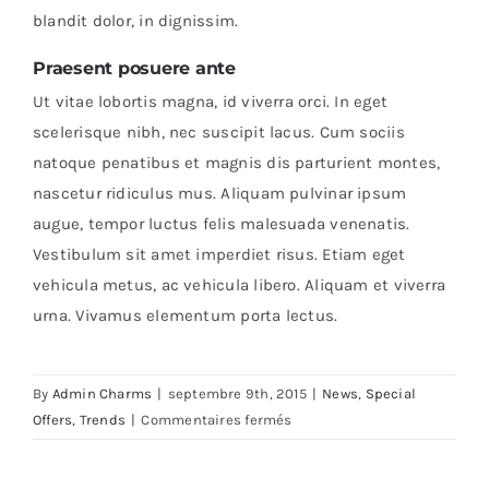
blandit dolor, in dignissim.
Praesent posuere ante
Ut vitae lobortis magna, id viverra orci. In eget
scelerisque nibh, nec suscipit lacus. Cum sociis
natoque penatibus et magnis dis parturient montes,
nascetur ridiculus mus. Aliquam pulvinar ipsum
augue, tempor luctus felis malesuada venenatis.
Vestibulum sit amet imperdiet risus. Etiam eget
vehicula metus, ac vehicula libero. Aliquam et viverra
urna. Vivamus elementum porta lectus.
By
Admin Charms
|
septembre 9th, 2015
|
News
,
Special
sur
Offers
,
Trends
|
Commentaires fermés
Etiam
cursus