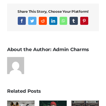
mauris
vestibulum
Share This Story, Choose Your Platform!
Facebook
Twitter
Reddit
LinkedIn
WhatsApp
Tumblr
Pinterest
About the Author:
Admin Charms
Related Posts