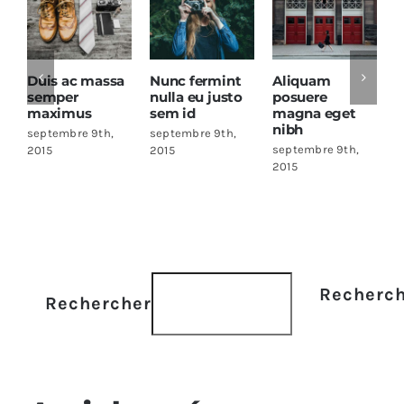
is ac massa
Nunc fermint
Aliquam
Cras ac 
mper
nulla eu justo
posuere
ac cons
ximus
sem id
magna eget
rutrum
nibh
tembre 9th,
septembre 9th,
septembre
septembre 9th,
5
2015
2015
2015
Recherc
Rechercher